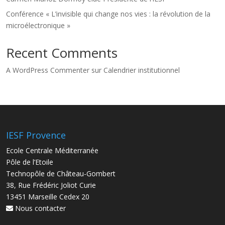
Conférence « L’invisible qui change nos vies : la révolution de la
microélectronique »
Recent Comments
A WordPress Commenter
sur
Calendrier institutionnel
IESF Provence
Ecole Centrale Méditerranée
Pôle de l’Etoile
Technopôle de Château-Gombert
38, Rue Frédéric Joliot Curie
13451 Marseille Cedex 20
Nous contacter